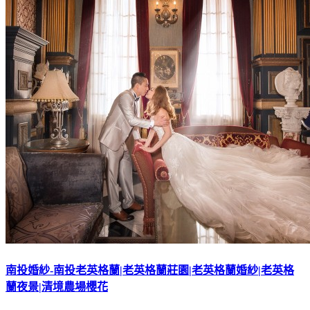
南投婚紗-南投老英格蘭|老英格蘭莊園|老英格蘭婚紗|老英格
蘭夜景|清境農場櫻花