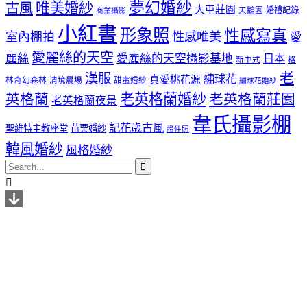
夢幻婚紗
唯美婚紗
古風
大屯莊園
婚禮記錄
天鵝園
商業攝影
小紅書
形象照
性感寫真
室內棚拍
性感唯美
愛
愛麗絲的天空
麗絲
愛麗絲的天空攝影基地
日本
新中式
格
老
漢服
繡球花
真愛桃花源
林奇幻森林
清境農場
甜蜜婚紗
繡球花婚紗
老英格蘭婚紗
英格蘭
老英格蘭莊園
老英格蘭夜景
韋氏攝影棚
記花歲古風
聖維特主教座堂
苗栗婚紗
證件照
韓風婚紗
風格婚紗

