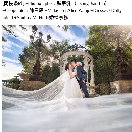
[南投婚紗] +Photographer / 賴宗鍵 （Tzong-Jian Lai）
+Cooperator / 陳韋恩 +Make up / Alice Wang +Dresses / Dolly
bridal +Studio / Mr.Hello婚禮事務…