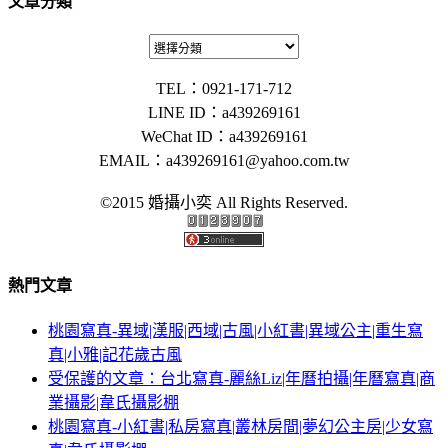
文章分類
TEL：0921-171-712
LINE ID：a439269161
WeChat ID：a439269161
EMAIL：
a439269161@yahoo.com.tw
©2015 婚攝小奕 All Rights Reserved.
熱門文章
桃園寫真-異域|漢服|西域|古風|小紅書|異域公主|重生寫
真|小雅|記花歲古風
受保護的文章：台北寫真-麗絲Liz|年曆拍攝|年曆寫真|商
業攝影|韋氏攝影棚
桃園寫真-小紅書|私房寫真|叢林房間|夢幻公主房|少女寫