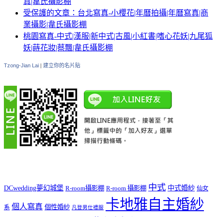
真|韋氏攝影棚
受保護的文章：台北寫真-小櫻花|年曆拍攝|年曆寫真|商
業攝影|韋氏攝影棚
桃園寫真-中式|漢服|新中式|古風|小紅書|嗜心花妖|九尾狐
妖|蒔花妝|蔡飄|韋氏攝影棚
Tzong-Jian Lai
|
建立你的名片貼
中式
DCwedding夢幻城堡
中式婚紗
R-room攝影棚
R-room 攝影棚
仙女
卡地雅自主婚紗
個人寫真
個性婚紗
系
凡登男仕禮服