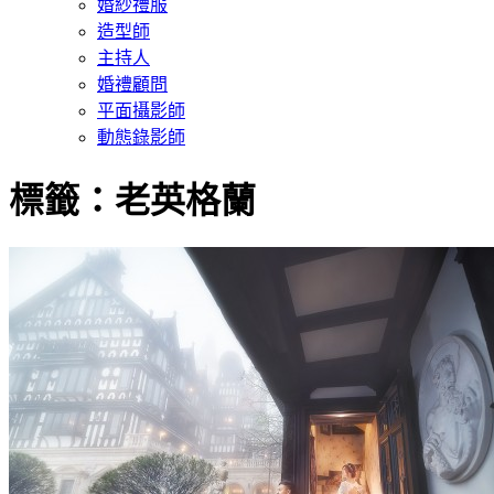
婚紗禮服
造型師
主持人
婚禮顧問
平面攝影師
動態錄影師
標籤：老英格蘭