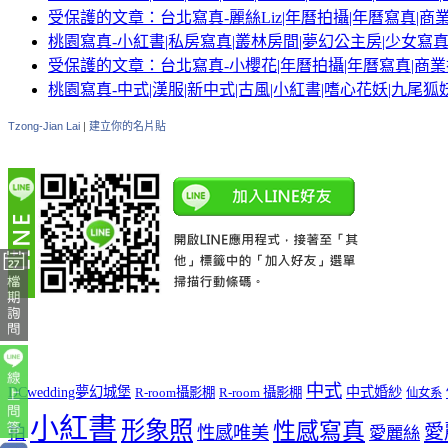
受保護的文章：台北寫真-麗絲Liz|年曆拍攝|年曆寫真|商
桃園寫真-小紅書|私房寫真|叢林房間|夢幻公主房|少女寫
受保護的文章：台北寫真-小櫻花|年曆拍攝|年曆寫真|商業
桃園寫真-中式|漢服|新中式|古風|小紅書|嗜心花妖|九尾狐
Tzong-Jian Lai
|
建立你的名片貼
中式
DCwedding夢幻城堡
中式婚紗
R-room攝影棚
R-room 攝影棚
仙女系
小紅書
形象照
性感寫真
愛
拍
性感唯美
愛麗絲