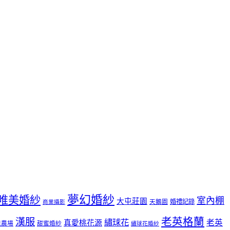
夢幻婚紗
唯美婚紗
室內棚
大屯莊園
婚禮記錄
天鵝園
商業攝影
老英格蘭
漢服
繡球花
老英
真愛桃花源
境農場
甜蜜婚紗
繡球花婚紗