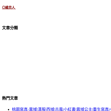
◎
維京人
文章分類
熱門文章
桃園寫真-異域|漢服|西域|古風|小紅書|異域公主|重生寫真