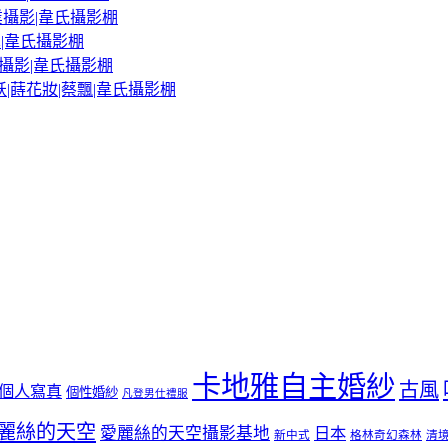
業攝影|韋氏攝影棚
真|韋氏攝影棚
攝影|韋氏攝影棚
妖|蒔花妝|蔡飄|韋氏攝影棚
卡地雅自主婚紗
古風
個人寫真
個性婚紗
凡登男仕禮服
麗絲的天空
愛麗絲的天空攝影基地
日本
新中式
格林奇幻森林
清