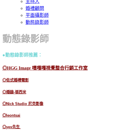
主持人
婚禮顧問
平面攝影師
動態錄影師
動態錄影師
●動態錄影師推薦：
◎HGG Image 嘿嘎嘎視覺整合行銷工作室
◎佐式婚禮電影
◎
婚錄-張西米
◎
Nick Studio 尼克影像
◎leontsai
◎
yes先生