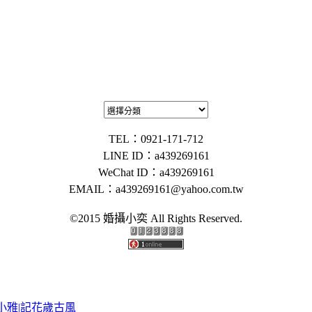
TEL：0921-171-712
LINE ID：a439269161
WeChat ID：a439269161
EMAIL：
a439269161@yahoo.com.tw
©2015 婚攝小奕 All Rights Reserved.
|小雅|記花歲古風