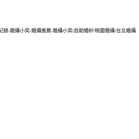
紀錄-婚攝小奕-婚攝推薦-婚攝小奕/自助婚紗/桃園婚攝/台北婚攝