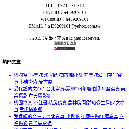
TEL：0921-171-712
LINE ID：a439269161
WeChat ID：a439269161
EMAIL：
a439269161@yahoo.com.tw
©2015 婚攝小奕 All Rights Reserved.
熱門文章
桃園寫真-異域|漢服|西域|古風|小紅書|異域公主|重生寫
真|小雅|記花歲古風
受保護的文章：台北寫真-麗絲Liz|年曆拍攝|年曆寫真|商
業攝影|韋氏攝影棚
桃園寫真-小紅書|私房寫真|叢林房間|夢幻公主房|少女寫
真|韋氏攝影棚
受保護的文章：台北寫真-小櫻花|年曆拍攝|年曆寫真|商
業攝影|韋氏攝影棚