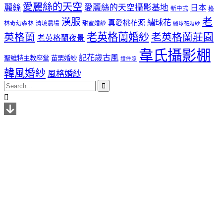
愛麗絲的天空
麗絲
愛麗絲的天空攝影基地
日本
新中式
格
老
漢服
繡球花
真愛桃花源
林奇幻森林
清境農場
甜蜜婚紗
繡球花婚紗
老英格蘭婚紗
英格蘭
老英格蘭莊園
老英格蘭夜景
韋氏攝影棚
記花歲古風
聖維特主教座堂
苗栗婚紗
證件照
韓風婚紗
風格婚紗

