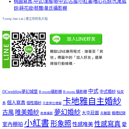
桃園寫真-中式|漢服|新中式|古風|小紅書|嗜心花妖|九尾狐
妖|蒔花妝|蔡飄|韋氏攝影棚
Tzong-Jian Lai
|
建立你的名片貼
中式
DCwedding夢幻城堡
中式婚紗
R-room攝影棚
R-room 攝影棚
仙女
卡地雅自主婚紗
個人寫真
個性婚紗
系
凡登男仕禮服
夢幻婚紗
唯美婚紗
古風
大屯莊園
婚禮記錄
天鵝園
商業攝影
小紅書
形象照
性感寫真
室內棚拍
性感唯美
愛