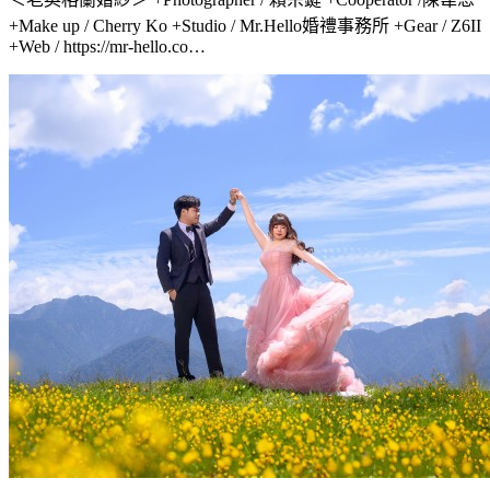
+Make up / Cherry Ko +Studio / Mr.Hello婚禮事務所 +Gear / Z6II
+Web / https://mr-hello.co…