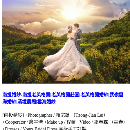
南投婚紗-南投老英格蘭|老英格蘭莊園|老英格蘭婚紗|武嶺雲
海婚紗|清境農場|雲海婚紗
[南投婚紗] +Photographer / 賴宗鍵 （Tzong-Jian Lai）
+Cooperator / 廖宇清 +Make up / 程嫃 +Video / 巫春霖 （巫春）
+Dresses / Yours Bridal Dress 高級手工訂製…