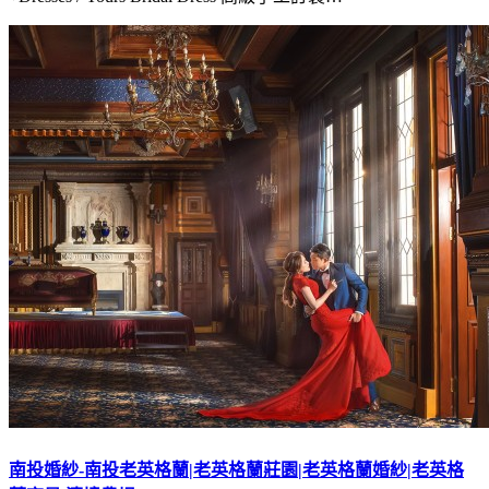
南投婚紗-南投老英格蘭|老英格蘭莊園|老英格蘭婚紗|老英格