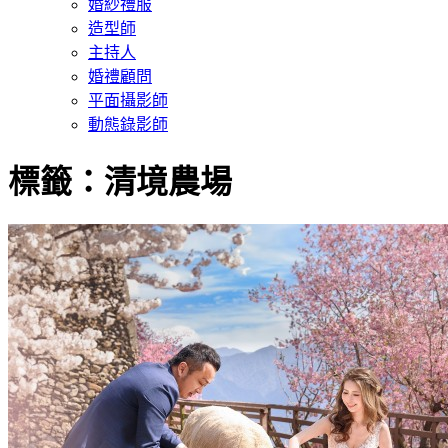
婚紗禮服
造型師
主持人
婚禮顧問
平面攝影師
動態錄影師
標籤：清境農場