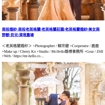
南投婚紗-南投老英格蘭|老英格蘭莊園|老英格蘭婚紗|美女與
野獸|貝兒|清境農場
＜老英格蘭婚紗＞ +Photographer / 賴宗鍵 +Cooperator / 鹿鹿
+Make up / Cherry Ko +Studio / Mr.Hello婚禮事務所 +Gear / Z6II
+Web / https://mr-hello.co…