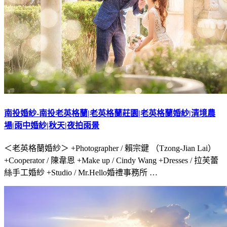
南投婚紗-南投老英格蘭|老英格蘭莊園|老英格蘭婚紗|清境農
場|雨中婚紗|秋天|夜拍雨景
＜老英格蘭婚紗＞ +Photographer / 賴宗鍵 （Tzong-Jian Lai）
+Cooperator / 陳韋恩 +Make up / Cindy Wang +Dresses / 拉芙蕾
絲手工婚紗 +Studio / Mr.Hello婚禮事務所 …