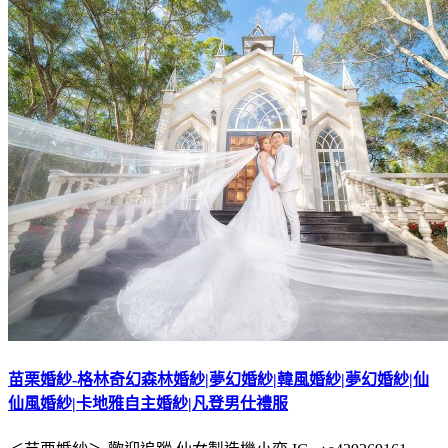
苗栗婚紗-格林奇幻森林婚紗|夢幻婚紗|韓風婚紗|夢幻婚紗|仙
仙風婚紗|卡地雅自主婚紗|凡登男仕禮服