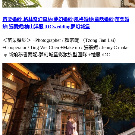
苗栗婚紗-格林奇幻森林|夢幻婚紗|風格婚紗|童話婚紗|苗栗婚
紗|張蓁妮|柚山洋服 |DCwedding夢幻城堡
＜苗栗婚紗＞ +Photographer / 賴宗鍵 （Tzong-Jian Lai）
+Cooperator / Ting Wei Chen +Make up / 張蓁妮 / Jenny.C make
up 新娘秘書蓁妮-夢幻城堡彩妝造型團隊 +禮服 /DC…