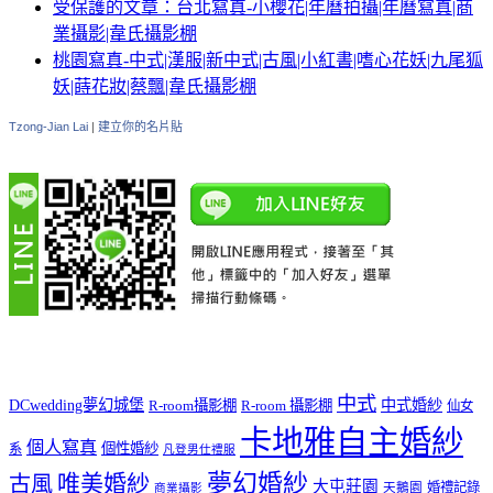
受保護的文章：台北寫真-小櫻花|年曆拍攝|年曆寫真|商
業攝影|韋氏攝影棚
桃園寫真-中式|漢服|新中式|古風|小紅書|嗜心花妖|九尾狐
妖|蒔花妝|蔡飄|韋氏攝影棚
Tzong-Jian Lai
|
建立你的名片貼
中式
DCwedding夢幻城堡
中式婚紗
R-room攝影棚
R-room 攝影棚
仙女
卡地雅自主婚紗
個人寫真
個性婚紗
系
凡登男仕禮服
夢幻婚紗
唯美婚紗
古風
大屯莊園
婚禮記錄
天鵝園
商業攝影