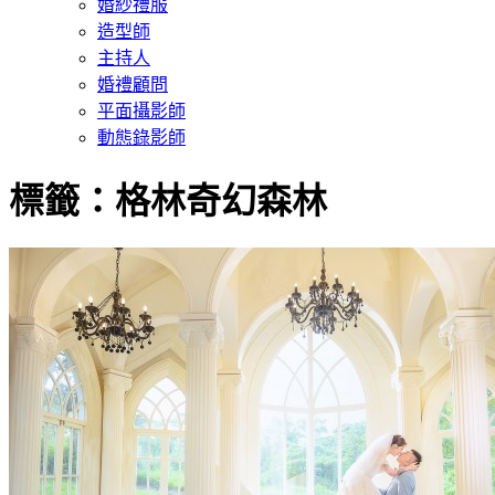
婚紗禮服
造型師
主持人
婚禮顧問
平面攝影師
動態錄影師
標籤：格林奇幻森林