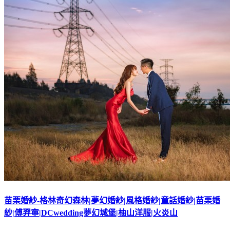
苗栗婚紗-格林奇幻森林|夢幻婚紗|風格婚紗|童話婚紗|苗栗婚
紗|傅羿寧|DCwedding夢幻城堡|柚山洋服|火炎山