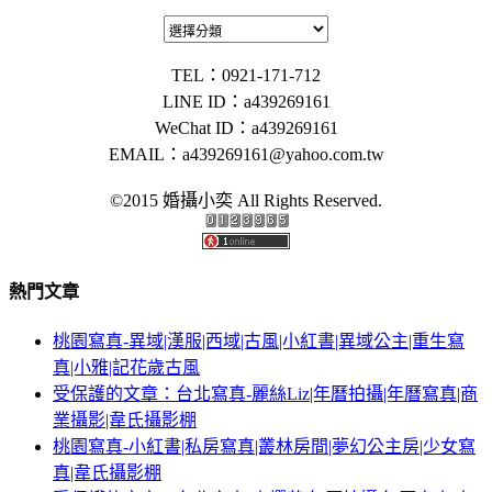
TEL：0921-171-712
LINE ID：a439269161
WeChat ID：a439269161
EMAIL：
a439269161@yahoo.com.tw
©2015 婚攝小奕 All Rights Reserved.
熱門文章
桃園寫真-異域|漢服|西域|古風|小紅書|異域公主|重生寫
真|小雅|記花歲古風
受保護的文章：台北寫真-麗絲Liz|年曆拍攝|年曆寫真|商
業攝影|韋氏攝影棚
桃園寫真-小紅書|私房寫真|叢林房間|夢幻公主房|少女寫
真|韋氏攝影棚