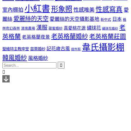
小紅書
形象照
性感寫真
室內棚拍
性感唯美
愛
愛麗絲的天空
麗絲
愛麗絲的天空攝影基地
日本
新中式
格
老
漢服
繡球花
真愛桃花源
林奇幻森林
清境農場
甜蜜婚紗
繡球花婚紗
老英格蘭婚紗
英格蘭
老英格蘭莊園
老英格蘭夜景
韋氏攝影棚
記花歲古風
聖維特主教座堂
苗栗婚紗
證件照
韓風婚紗
風格婚紗

