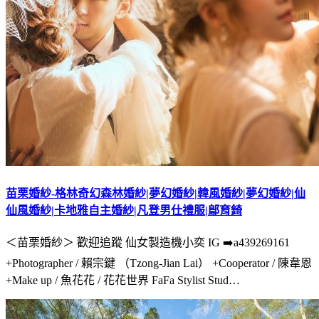
苗栗婚紗-格林奇幻森林婚紗|夢幻婚紗|韓風婚紗|夢幻婚紗|仙
仙風婚紗|卡地雅自主婚紗|凡登男仕禮服|鄔育錡
＜苗栗婚紗＞ 歡迎追蹤 仙女製造機小奕 IG ➡️a439269161
+Photographer / 賴宗鍵 （Tzong-Jian Lai） +Cooperator / 陳韋恩
+Make up / 魚花花 / 花花世界 FaFa Stylist Stud…