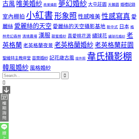
夢幻婚紗
唯美婚紗
古風
大屯莊園
婚禮記錄
天鵝園
商業攝影
小紅書
形象照
性感寫真
室內棚拍
性感唯美
愛
愛麗絲的天空
麗絲
愛麗絲的天空攝影基地
日本
新中式
格
老
漢服
繡球花
真愛桃花源
林奇幻森林
清境農場
甜蜜婚紗
繡球花婚紗
老英格蘭婚紗
英格蘭
老英格蘭莊園
老英格蘭夜景
韋氏攝影棚
記花歲古風
聖維特主教座堂
苗栗婚紗
證件照
韓風婚紗
風格婚紗

