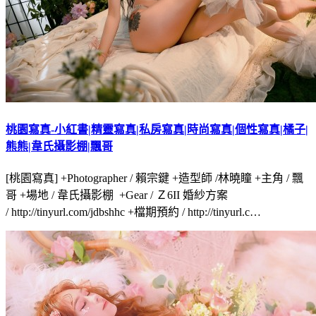
桃園寫真-小紅書|精靈寫真|私房寫真|時尚寫真|個性寫真|橘子|
熊熊|韋氏攝影棚|飄哥
[桃園寫真] +Photographer / 賴宗鍵 +造型師 /林曉瞳 +主角 / 飄
哥 +場地 / 韋氏攝影棚 +Gear / Ｚ6II 婚紗方案
/ http://tinyurl.com/jdbshhc +檔期預約 / http://tinyurl.c…