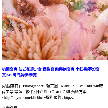
桃園寫真-法式花叢少女|個性寫真|時尚寫真|小紅書|夢幻寫
真|Mu時尚美學/學苑
[桃園寫真] +Photographer / 賴宗鍵 +Make up / Eva Chiu /Mu時
尚美學/學苑 +夥伴 / 陳韋恩 +Gear / Ｚ6II 婚紗方案
/ http://tinyurl.com/jdbshhc +檔期預約 / http:/…