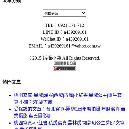
文章分類
TEL：0921-171-712
LINE ID：a439269161
WeChat ID：a439269161
EMAIL：
a439269161@yahoo.com.tw
©2015 婚攝小奕 All Rights Reserved.
熱門文章
桃園寫真-異域|漢服|西域|古風|小紅書|異域公主|重生寫
真|小雅|記花歲古風
受保護的文章：台北寫真-麗絲Liz|年曆拍攝|年曆寫真|商
業攝影|韋氏攝影棚
桃園寫真-小紅書|私房寫真|叢林房間|夢幻公主房|少女寫