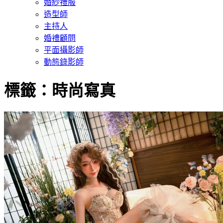
婚紗禮服
造型師
主持人
婚禮顧問
平面攝影師
動態錄影師
標籤：時尚寫真