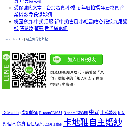
真|韋氏攝影棚
受保護的文章：台北寫真-小櫻花|年曆拍攝|年曆寫真|商
業攝影|韋氏攝影棚
桃園寫真-中式|漢服|新中式|古風|小紅書|嗜心花妖|九尾狐
妖|蒔花妝|蔡飄|韋氏攝影棚
Tzong-Jian Lai
|
建立你的名片貼
中式
DCwedding夢幻城堡
中式婚紗
R-room攝影棚
R-room 攝影棚
仙女
卡地雅自主婚紗
個人寫真
個性婚紗
系
凡登男仕禮服