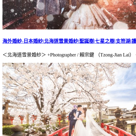
海外婚紗-日本婚紗|北海道雪景婚紗|聖誕樹|七星之樹|支笏湖|
＜北海道雪景婚紗＞ +Photographer / 賴宗鍵 （Tzong-Jian Lai） +Coo