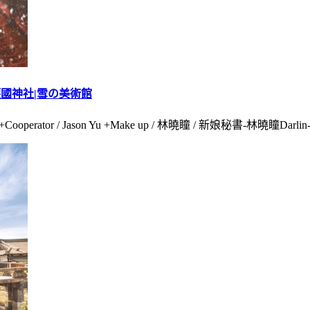
護國神社|雪の美術館
perator / Jason Yu +Make up / 林曉瞳 / 新娘秘書-林曉瞳Darlin-津彤