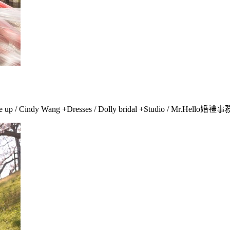
p / Cindy Wang +Dresses / Dolly bridal +Studio / Mr.Hel