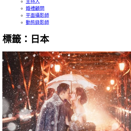
主持人
婚禮顧問
平面攝影師
動態錄影師
標籤：日本