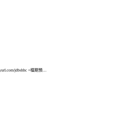
nyurl.com/jdbshhc +檔期預…