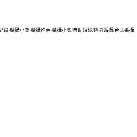
紀錄-婚攝小奕-婚攝推薦-婚攝小奕/自助婚紗/桃園婚攝/台北婚攝