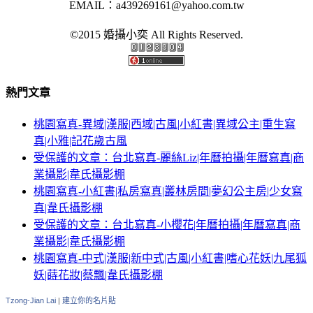
EMAIL：
a439269161@yahoo.com.tw
©2015 婚攝小奕 All Rights Reserved.
熱門文章
桃園寫真-異域|漢服|西域|古風|小紅書|異域公主|重生寫
真|小雅|記花歲古風
受保護的文章：台北寫真-麗絲Liz|年曆拍攝|年曆寫真|商
業攝影|韋氏攝影棚
桃園寫真-小紅書|私房寫真|叢林房間|夢幻公主房|少女寫
真|韋氏攝影棚
受保護的文章：台北寫真-小櫻花|年曆拍攝|年曆寫真|商
業攝影|韋氏攝影棚
桃園寫真-中式|漢服|新中式|古風|小紅書|嗜心花妖|九尾狐
妖|蒔花妝|蔡飄|韋氏攝影棚
Tzong-Jian Lai
|
建立你的名片貼