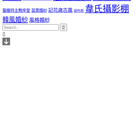
韋氏攝影棚
記花歲古風
聖維特主教座堂
苗栗婚紗
證件照
韓風婚紗
風格婚紗

