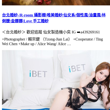
台北婚紗-|R-room 攝影棚|唯美婚紗|仙女系|個性風|油畫風|林
俐媛|金娜娜|Love 手工婚紗
＜台北婚紗＞ 歡迎追蹤 仙女製造機小奕 IG ➡️a439269161
+Photographer / 賴宗鍵 （Tzong-Jian Lai） +Cooperator / Ting
Wei Chen +Make up / Alice Wang/ Alice …