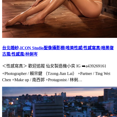
台北婚紗-ICON Studio聖像攝影棚|唯美性感|性感寫真|暗黑復
古風|性感風|林俐岑
＜性感寫真＞ 歡迎追蹤 仙女製造機小奕 IG ➡️a439269161
+Photographer / 賴宗鍵 （Tzong-Jian Lai） +Partner / Ting Wei
Chen +Make up / 南西郭 +Protagonist / 林俐…