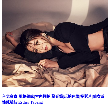
台北寫真-風格雜誌|室內棚拍|聚光筒|玩拍色燈|投影片|仙女系|
性感雜誌|Esther Tapang