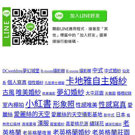
中式
DCwedding夢幻城堡
中式婚紗
R-room攝影棚
R-room 攝影棚
仙女
卡地雅自主婚紗
個人寫真
個性婚紗
系
凡登男仕禮服
夢幻婚紗
唯美婚紗
古風
大屯莊園
婚禮記錄
天鵝園
商業攝影
小紅書
形象照
性感寫真
室內棚拍
性感唯美
愛
愛麗絲的天空
麗絲
愛麗絲的天空攝影基地
日本
新中式
格
老
漢服
繡球花
真愛桃花源
林奇幻森林
清境農場
甜蜜婚紗
繡球花婚紗
老英格蘭婚紗
英格蘭
老英格蘭莊園
老英格蘭夜景