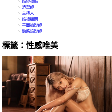
婚紗禮服
造型師
主持人
婚禮顧問
平面攝影師
動態錄影師
標籤：性感唯美