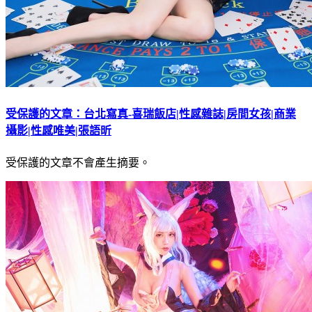
受保護的文章：台北寫真-喜瑞飯店|性感雜誌|房間女孩|商業
攝影|性感唯美|張語昕
受保護的文章不會產生摘要。