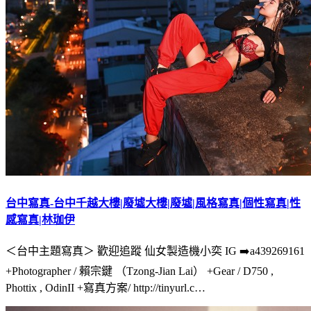
台中寫真-台中千越大樓|廢墟大樓|廢墟|風格寫真|個性寫真|性
感寫真|林珈伊
＜台中主題寫真＞ 歡迎追蹤 仙女製造機小奕 IG ➡️a439269161
+Photographer / 賴宗鍵 （Tzong-Jian Lai） +Gear / D750 ,
Phottix , OdinII +寫真方案/ http://tinyurl.c…