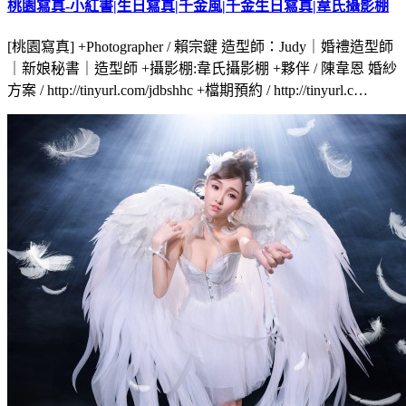
桃園寫真-小紅書|生日寫真|千金風|千金生日寫真|韋氏攝影棚
[桃園寫真] +Photographer / 賴宗鍵 造型師：Judy｜婚禮造型師
｜新娘秘書｜造型師 +攝影棚:韋氏攝影棚 +夥伴 / 陳韋恩 婚紗
方案 / http://tinyurl.com/jdbshhc +檔期預約 / http://tinyurl.c…