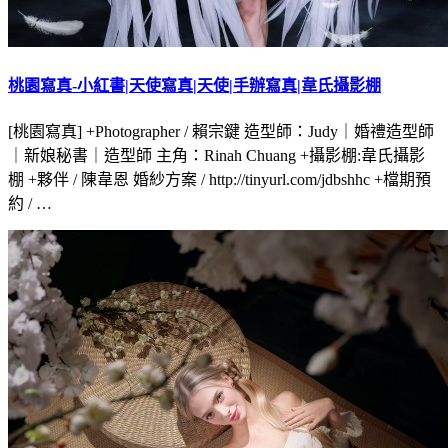
桃園寫真-小紅書|天使寫真|天使|手辦寫真|韋氏攝影棚
[桃園寫真] +Photographer / 賴宗鍵 造型師：Judy｜婚禮造型師
｜新娘秘書｜造型師 主角：Rinah Chuang +攝影棚:韋氏攝影
棚 +夥伴 / 陳韋恩 婚紗方案 / http://tinyurl.com/jdbshhc +檔期預
約 / …