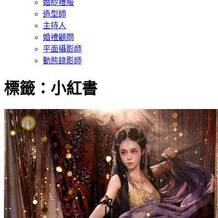
婚紗禮服
造型師
主持人
婚禮顧問
平面攝影師
動態錄影師
標籤：小紅書