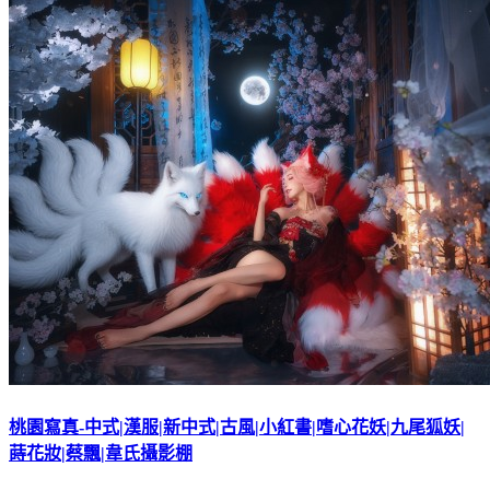
桃園寫真-中式|漢服|新中式|古風|小紅書|嗜心花妖|九尾狐妖|
蒔花妝|蔡飄|韋氏攝影棚