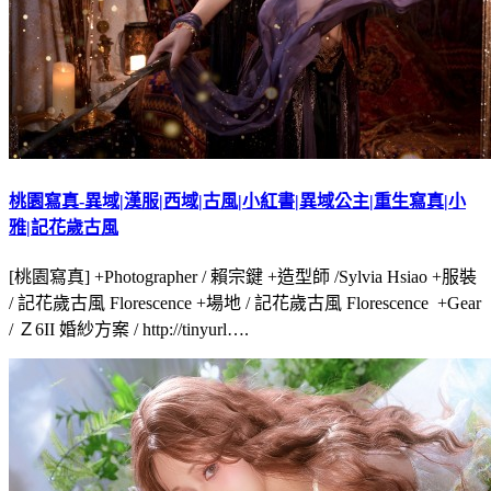
桃園寫真-異域|漢服|西域|古風|小紅書|異域公主|重生寫真|小
雅|記花歲古風
[桃園寫真] +Photographer / 賴宗鍵 +造型師 /Sylvia Hsiao +服裝
/ 記花歲古風 Florescence +場地 / 記花歲古風 Florescence +Gear
/ Ｚ6II 婚紗方案 / http://tinyurl….