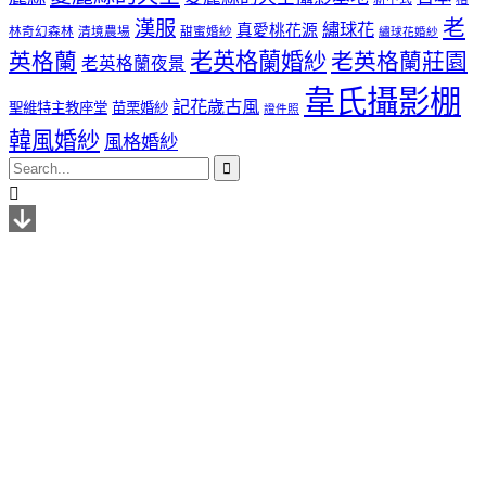
老
漢服
繡球花
真愛桃花源
林奇幻森林
清境農場
甜蜜婚紗
繡球花婚紗
老英格蘭婚紗
英格蘭
老英格蘭莊園
老英格蘭夜景
韋氏攝影棚
記花歲古風
聖維特主教座堂
苗栗婚紗
證件照
韓風婚紗
風格婚紗

