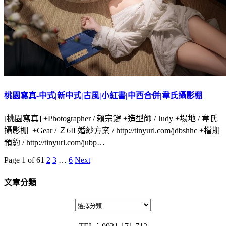
桃園寫真-中式|新中式|古風|小紅書|中西合併|韋氏攝影棚
[桃園寫真] +Photographer / 賴宗鍵 +造型師 / Judy +場地 / 韋氏
攝影棚 +Gear / Ｚ6II 婚紗方案 / http://tinyurl.com/jdbshhc +檔期
預約 / http://tinyurl.com/jubp…
Page 1 of 6
1
2
3
…
6
Next
文章分類