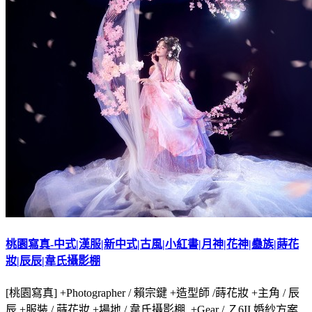
桃園寫真-中式|漢服|新中式|古風|小紅書|月神|花神|蠱族|蒔花
妝|辰辰|韋氏攝影棚
[桃園寫真] +Photographer / 賴宗鍵 +造型師 /蒔花妝 +主角 / 辰
辰 +服裝 / 蒔花妝 +場地 / 韋氏攝影棚 +Gear / Ｚ6II 婚紗方案