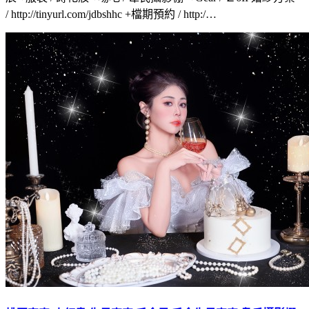
/ http://tinyurl.com/jdbshhc +檔期預約 / http:/…