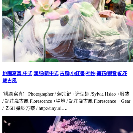
桃園寫真-中式|漢服|新中式|古風|小紅書|神性|荷花|觀音|記花
歲古風
[桃園寫真] +Photographer / 賴宗鍵 +造型師 /Sylvia Hsiao +服裝
/ 記花歲古風 Florescence +場地 / 記花歲古風 Florescence +Gear
/ Ｚ6II 婚紗方案 / http://tinyurl….