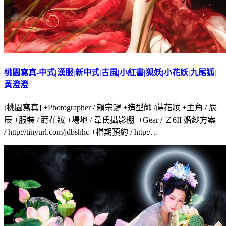
桃園寫真-中式|漢服|新中式|古風|小紅書|狐妖|小花妖|九尾狐|
黃澄澄
[桃園寫真] +Photographer / 賴宗鍵 +造型師 /蒔花妝 +主角 / 辰
辰 +服裝 / 蒔花妝 +場地 / 韋氏攝影棚 +Gear / Ｚ6II 婚紗方案
/ http://tinyurl.com/jdbshhc +檔期預約 / http:/…