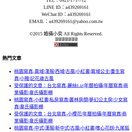
TEL：0921-171-712
LINE ID：a439269161
WeChat ID：a439269161
EMAIL：
a439269161@yahoo.com.tw
©2015 婚攝小奕 All Rights Reserved.
熱門文章
桃園寫真-異域|漢服|西域|古風|小紅書|異域公主|重生寫
真|小雅|記花歲古風
受保護的文章：台北寫真-麗絲Liz|年曆拍攝|年曆寫真|商
業攝影|韋氏攝影棚
桃園寫真-小紅書|私房寫真|叢林房間|夢幻公主房|少女寫
真|韋氏攝影棚
受保護的文章：台北寫真-小櫻花|年曆拍攝|年曆寫真|商
業攝影|韋氏攝影棚
桃園寫真-中式|漢服|新中式|古風|小紅書|嗜心花妖|九尾狐