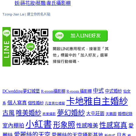
妖|蒔花妝|蔡飄|韋氏攝影棚
Tzong-Jian Lai
|
建立你的名片貼
中式
DCwedding夢幻城堡
中式婚紗
R-room攝影棚
R-room 攝影棚
仙女
卡地雅自主婚紗
個人寫真
個性婚紗
系
凡登男仕禮服
夢幻婚紗
唯美婚紗
古風
大屯莊園
婚禮記錄
天鵝園
商業攝影
小紅書
形象照
性感寫真
室內棚拍
性感唯美
愛
愛麗絲的天空
麗絲
愛麗絲的天空攝影基地
日本
新中式
格