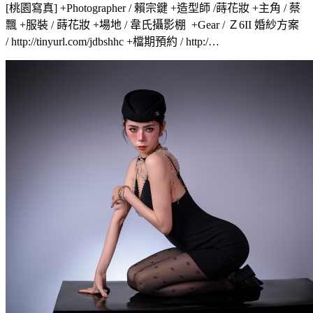
[桃園寫真] +Photographer / 賴宗鍵 +造型師 /蒔花妝 +主角 / 蔡
飄 +服裝 / 蒔花妝 +場地 / 韋氏攝影棚 +Gear / Ｚ6II 婚紗方案
/ http://tinyurl.com/jdbshhc +檔期預約 / http:/…