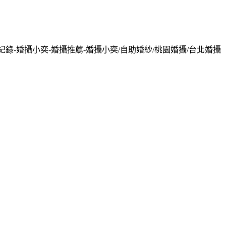
紀錄-婚攝小奕-婚攝推薦-婚攝小奕/自助婚紗/桃園婚攝/台北婚攝