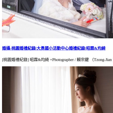
婚攝-桃園婚禮紀錄|大勇國小活動中心婚禮紀錄|昭霖&均綺
[桃園婚禮紀錄] 昭霖&均綺 +Photographer / 賴宗鍵 （Tzong-Jian L