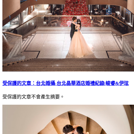
受保護的文章：台北婚攝-台北晶華酒店婚禮紀錄|峻睿&伊玹
受保護的文章不會產生摘要。