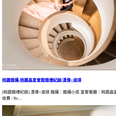
桃園婚攝-桃園晶宴會館婚禮紀錄|漢偉+淑瑛
[桃園婚禮紀錄] 漢偉+淑瑛 婚攝：婚攝小奕 宴客餐廳：桃園晶宴會館 恆劇場 
收費 / Re…