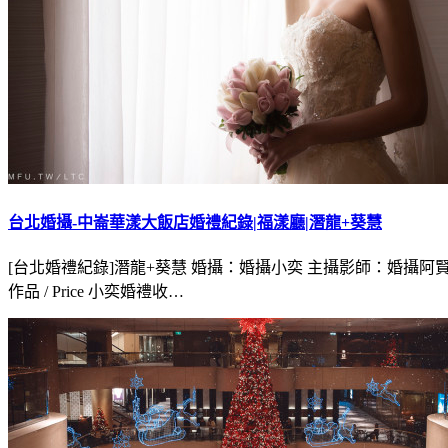
台北婚攝-中崙華漾大飯店婚禮紀錄|福漾廳|潛龍+葵慧
[台北婚禮紀錄]潛龍+葵慧 婚攝：婚攝小奕 主攝影師：婚攝阿賢 宴客餐廳：
作品 / Price 小奕婚禮收…