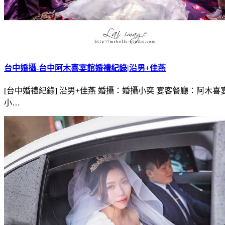
台中婚攝-台中阿木喜宴館婚禮紀錄|沿男+佳燕
[台中婚禮紀錄] 沿男+佳燕 婚攝：婚攝小奕 宴客餐廳：阿木喜宴館 新秘： Ci
小…