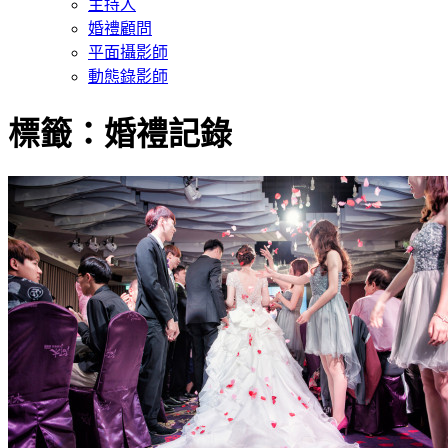
主持人
婚禮顧問
平面攝影師
動態錄影師
標籤：婚禮記錄