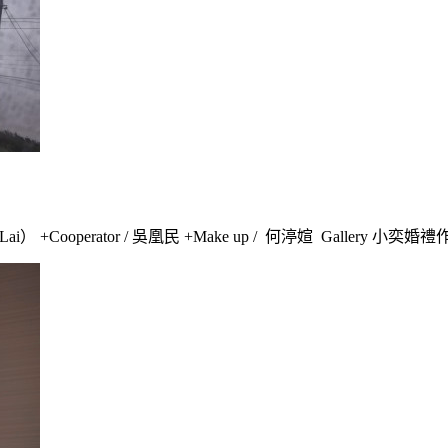
ai） +Cooperator / 吳凰民 +Make up / 何渟媗 Gallery 小奕婚禮作