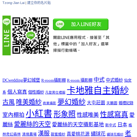
Tzong-Jian Lai
|
建立你的名片貼
中式
DCwedding夢幻城堡
中式婚紗
R-room攝影棚
R-room 攝影棚
仙女
卡地雅自主婚紗
個人寫真
個性婚紗
系
凡登男仕禮服
夢幻婚紗
唯美婚紗
古風
大屯莊園
婚禮記錄
天鵝園
商業攝影
小紅書
形象照
性感寫真
室內棚拍
性感唯美
愛
愛麗絲的天空
麗絲
愛麗絲的天空攝影基地
日本
新中式
格
老
漢服
繡球花
真愛桃花源
林奇幻森林
清境農場
甜蜜婚紗
繡球花婚紗