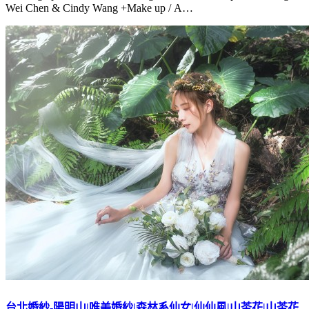
Wei Chen & Cindy Wang +Make up / A…
台北婚紗-陽明山|唯美婚紗|森林系仙女|仙仙風|山茶花|山茶花