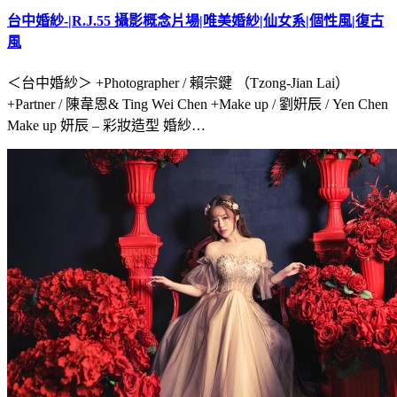
台中婚紗-|R.J.55 攝影概念片場|唯美婚紗|仙女系|個性風|復古
風
＜台中婚紗＞ +Photographer / 賴宗鍵 （Tzong-Jian Lai）
+Partner / 陳韋恩& Ting Wei Chen +Make up / 劉姸辰 / Yen Chen
Make up 妍辰 – 彩妝造型 婚紗…