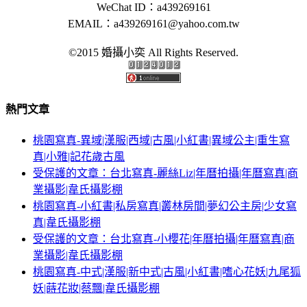
WeChat ID：a439269161
EMAIL：
a439269161@yahoo.com.tw
©2015 婚攝小奕 All Rights Reserved.
熱門文章
桃園寫真-異域|漢服|西域|古風|小紅書|異域公主|重生寫
真|小雅|記花歲古風
受保護的文章：台北寫真-麗絲Liz|年曆拍攝|年曆寫真|商
業攝影|韋氏攝影棚
桃園寫真-小紅書|私房寫真|叢林房間|夢幻公主房|少女寫
真|韋氏攝影棚
受保護的文章：台北寫真-小櫻花|年曆拍攝|年曆寫真|商
業攝影|韋氏攝影棚
桃園寫真-中式|漢服|新中式|古風|小紅書|嗜心花妖|九尾狐
妖|蒔花妝|蔡飄|韋氏攝影棚