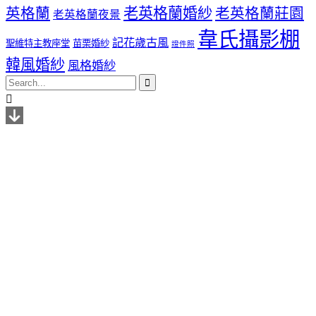
老英格蘭婚紗
英格蘭
老英格蘭莊園
老英格蘭夜景
韋氏攝影棚
記花歲古風
聖維特主教座堂
苗栗婚紗
證件照
韓風婚紗
風格婚紗

