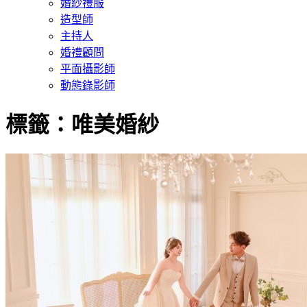
婚紗禮服
造型師
主持人
婚禮顧問
平面攝影師
動態錄影師
標籤：唯美婚紗