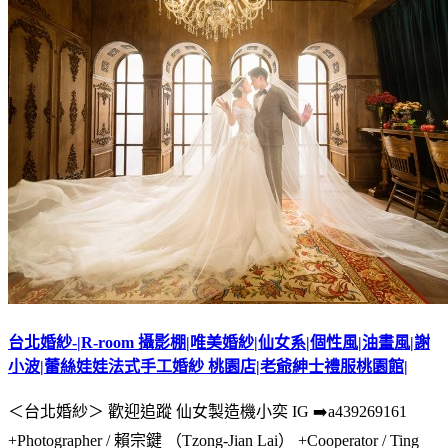
台北婚紗-|R-room 攝影棚|唯美婚紗|仙女系|個性風|油畫風|謝
小波|蕾絲娃娃法式手工婚紗 桃園店|老爺紳士禮服桃園館|
＜台北婚紗＞ 歡迎追蹤 仙女製造機小奕 IG ➡️a439269161
+Photographer / 賴宗鍵 （Tzong-Jian Lai） +Cooperator / Ting