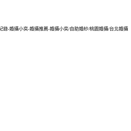
紀錄-婚攝小奕-婚攝推薦-婚攝小奕/自助婚紗/桃園婚攝/台北婚攝