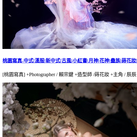
桃園寫真-中式|漢服|新中式|古風|小紅書|月神|花神|蠱族|蒔花
[桃園寫真] +Photographer / 賴宗鍵 +造型師 /蒔花妝 +主角 / 辰辰 +服裝