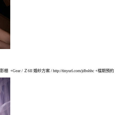
ar / Ｚ6II 婚紗方案 / http://tinyurl.com/jdbshhc +檔期預約 / htt