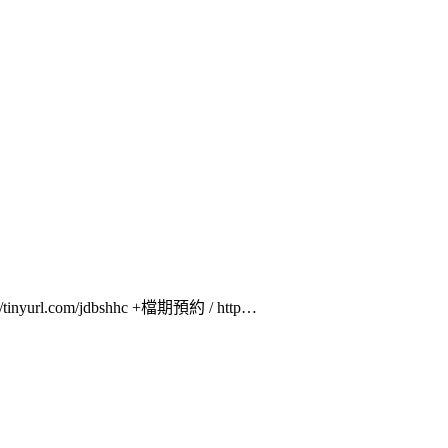
yurl.com/jdbshhc +檔期預約 / http…