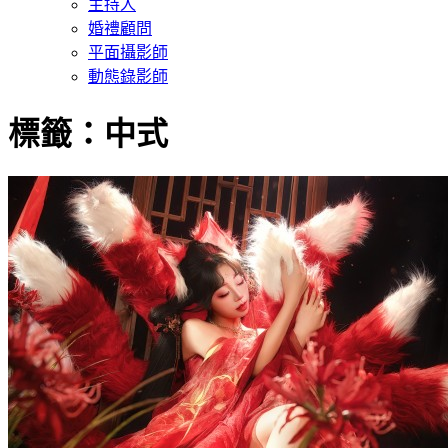
主持人
婚禮顧問
平面攝影師
動態錄影師
標籤：中式