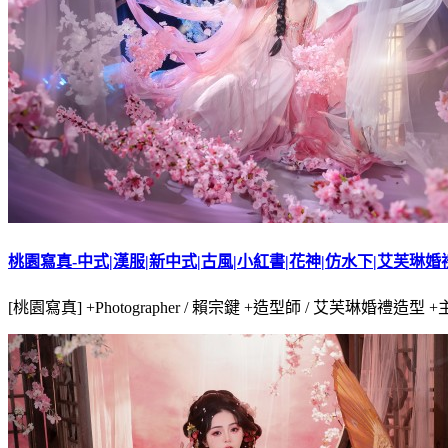
桃園寫真-中式|漢服|新中式|古風|小紅書|花神|仿水下|艾芙琳
[桃園寫真] +Photographer / 賴宗鍵 +造型師 / 艾芙琳婚禮造型 +主角 / D