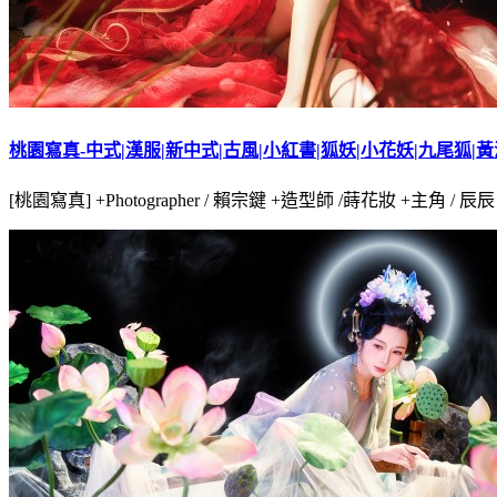
桃園寫真-中式|漢服|新中式|古風|小紅書|狐妖|小花妖|九尾狐|
[桃園寫真] +Photographer / 賴宗鍵 +造型師 /蒔花妝 +主角 / 辰辰 +服裝