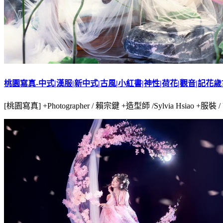
桃園寫真-中式|漢服|新中式|古風|小紅書|神性|荷花|觀音|記花
[桃園寫真] +Photographer / 賴宗鍵 +造型師 /Sylvia Hsiao +服裝 / 