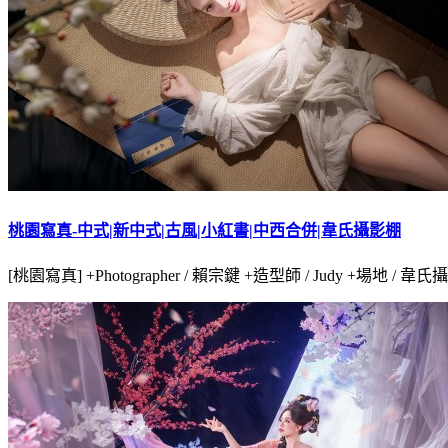
桃園寫真-中式|新中式|古風|小紅書|中西合併|韋氏攝影棚
[桃園寫真] +Photographer / 賴宗鍵 +造型師 / Judy +場地 / 韋氏攝影棚 +Ge