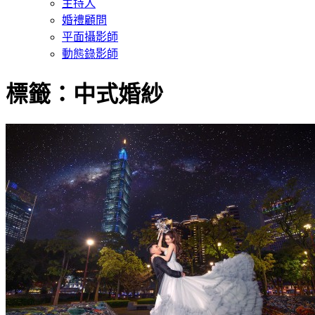
主持人
婚禮顧問
平面攝影師
動態錄影師
標籤：中式婚紗