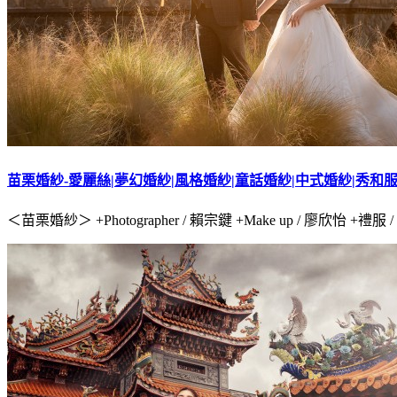
苗栗婚紗-愛麗絲|夢幻婚紗|風格婚紗|童話婚紗|中式婚紗|秀和服|D
＜苗栗婚紗＞ +Photographer / 賴宗鍵 +Make up / 廖欣怡 +禮服 