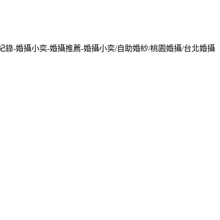
紀錄-婚攝小奕-婚攝推薦-婚攝小奕/自助婚紗/桃園婚攝/台北婚攝