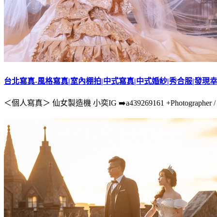
台北寫真-風格寫真|室內棚拍|中式寫真|中式婚紗|秀合服|發現幸福
＜個人寫真＞ 仙女製造機 小奕IG ➡️a439269161 +Photographer / 賴宗鍵 