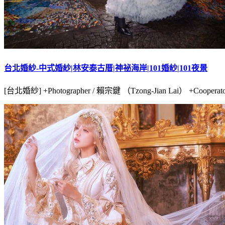
台北婚紗-中式婚紗|林安泰古厝|神祕海岸|101婚紗|101夜景
[台北婚紗] +Photographer / 賴宗鍵 （Tzong-Jian Lai） +Cooperat