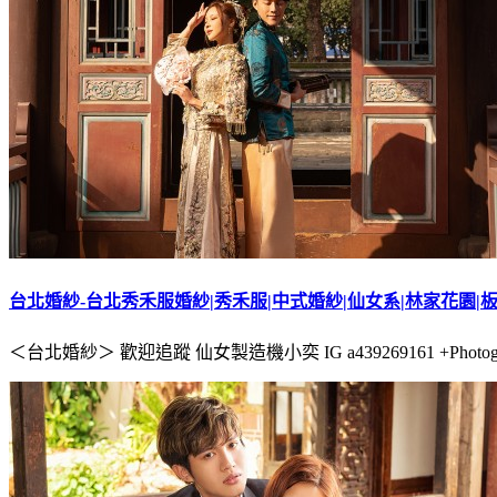
台北婚紗-台北秀禾服婚紗|秀禾服|中式婚紗|仙女系|林家花園|板橋
＜台北婚紗＞ 歡迎追蹤 仙女製造機小奕 IG a439269161 +Photographer /