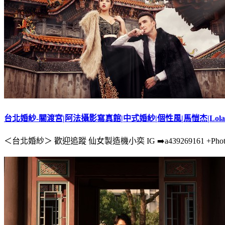
台北婚紗-關渡宮|阿法攝影寫真館|中式婚紗|個性風|馬愷杰|Lo
＜台北婚紗＞ 歡迎追蹤 仙女製造機小奕 IG ➡️a439269161 +Photographer /