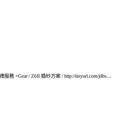
 / Z6II 婚紗方案 / http://tinyurl.com/jdbs…