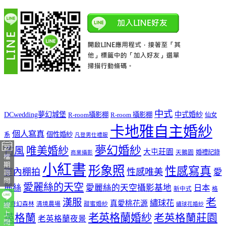
中式
DCwedding夢幻城堡
中式婚紗
R-room攝影棚
R-room 攝影棚
仙女
卡地雅自主婚紗
個人寫真
個性婚紗
系
凡登男仕禮服
夢幻婚紗
唯美婚紗
古風
大屯莊園
婚禮記錄
天鵝園
商業攝影
小紅書
形象照
性感寫真
室內棚拍
性感唯美
愛
愛麗絲的天空
麗絲
愛麗絲的天空攝影基地
日本
新中式
格
老
漢服
繡球花
真愛桃花源
林奇幻森林
清境農場
甜蜜婚紗
繡球花婚紗
老英格蘭婚紗
英格蘭
老英格蘭莊園
老英格蘭夜景