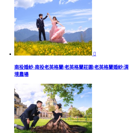

南投婚紗-南投老英格蘭|老英格蘭莊園|老英格蘭婚紗|清
境農場