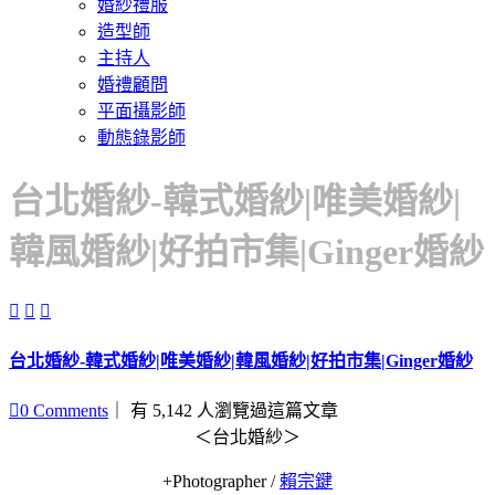
婚紗禮服
造型師
主持人
婚禮顧問
平面攝影師
動態錄影師
台北婚紗-韓式婚紗|唯美婚紗|
韓風婚紗|好拍市集|Ginger婚紗



台北婚紗-韓式婚紗|唯美婚紗|韓風婚紗|好拍市集|Ginger婚紗

0
Comments
｜ 有 5,142 人瀏覽過這篇文章
＜台北婚紗＞
+Photographer /
賴宗鍵