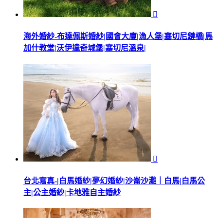

海外婚紗-布達佩斯婚紗|國會大廈|漁人堡|塞切尼鏈橋|馬
加什教堂|沃伊達奇城堡|塞切尼溫泉|

台北寫真-|白馬婚紗|夢幻婚紗|沙崙沙灘｜白馬|白馬公
主|公主婚紗|卡地雅自主婚紗