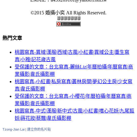
©2015 婚攝小奕 All Rights Reserved.
熱門文章
桃園寫真-異域|漢服|西域|古風|小紅書|異域公主|重生寫
真|小雅|記花歲古風
受保護的文章：台北寫真-麗絲Liz|年曆拍攝|年曆寫真|商
業攝影|韋氏攝影棚
桃園寫真-小紅書|私房寫真|叢林房間|夢幻公主房|少女寫
真|韋氏攝影棚
受保護的文章：台北寫真-小櫻花|年曆拍攝|年曆寫真|商
業攝影|韋氏攝影棚
桃園寫真-中式|漢服|新中式|古風|小紅書|嗜心花妖|九尾狐
妖|蒔花妝|蔡飄|韋氏攝影棚
Tzong-Jian Lai
|
建立你的名片貼