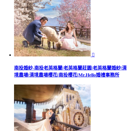

南投婚紗-南投老英格蘭|老英格蘭莊園|老英格蘭婚紗|清
境農場|清境農場櫻花|南投櫻花|Mr.Hello婚禮事務所