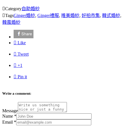

Category
自助婚紗

Tags
Ginger婚紗
,
Ginger禮服
,
唯美婚紗
,
好拍市集
,
韓式婚紗
,
韓風婚紗

Like

Tweet

+1

Pin it
Write a comment:
Message
Name
*
Email
*