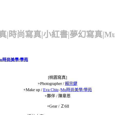
|時尚寫真|小紅書|夢幻寫真|M
u時尚美學/學苑
[桃園寫真]
+Photographer /
賴宗鍵
+Make up /
Eva Chiu
/
Mu時尚美學/學苑
+夥伴 / 陳韋恩
+Gear / Ｚ6II