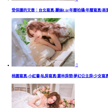
受保護的文章：台北寫真-麗絲Liz|年曆拍攝|年曆寫真|商

桃園寫真-小紅書|私房寫真|叢林房間|夢幻公主房|少女寫