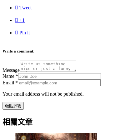

Tweet

+1

Pin it
Write a comment:
Message
Name
*
Email
*
Your email address will not be published.
相關文章