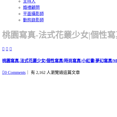
主持人
婚禮顧問
平面攝影師
動態錄影師
桃園寫真-法式花叢少女|個性寫真



桃園寫真-法式花叢少女|個性寫真|時尚寫真|小紅書|夢幻寫真|M

0
Comments
｜ 有 2,162 人瀏覽過這篇文章