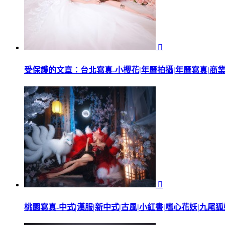

受保護的文章：台北寫真-小櫻花|年曆拍攝|年曆寫真|商

桃園寫真-中式|漢服|新中式|古風|小紅書|嗜心花妖|九尾狐