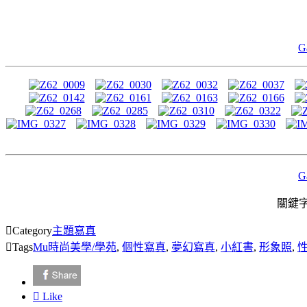
G
G
關鍵字

Category
主題寫真

Tags
Mu時尚美學/學苑
,
個性寫真
,
夢幻寫真
,
小紅書
,
形象照
,

Like