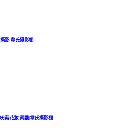
業攝影|韋氏攝影棚
妖|蒔花妝|蔡飄|韋氏攝影棚