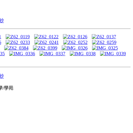
婚紗
婚紗
學/學苑