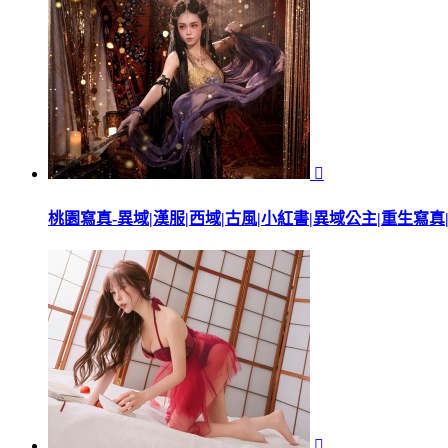

桃園寫真-異域|漢服|西域|古風|小紅書|異域公主|重生寫真
