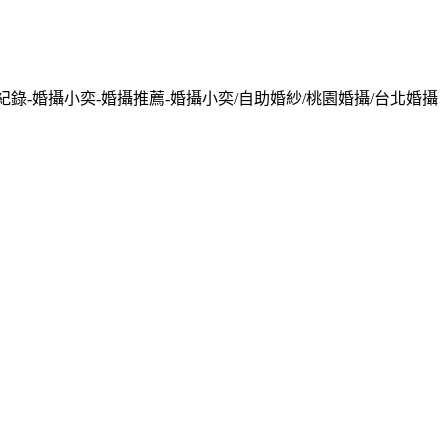
紀錄-婚攝小奕-婚攝推薦-婚攝小奕/自助婚紗/桃園婚攝/台北婚攝