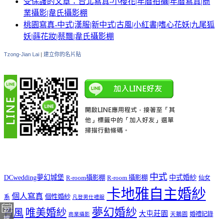
受保護的文章：台北寫真-小櫻花|年曆拍攝|年曆寫真|商
業攝影|韋氏攝影棚
桃園寫真-中式|漢服|新中式|古風|小紅書|嗜心花妖|九尾狐
妖|蒔花妝|蔡飄|韋氏攝影棚
Tzong-Jian Lai
|
建立你的名片貼
中式
DCwedding夢幻城堡
中式婚紗
R-room攝影棚
R-room 攝影棚
仙女
卡地雅自主婚紗
個人寫真
個性婚紗
系
凡登男仕禮服
夢幻婚紗
唯美婚紗
古風
大屯莊園
婚禮記錄
天鵝園
商業攝影