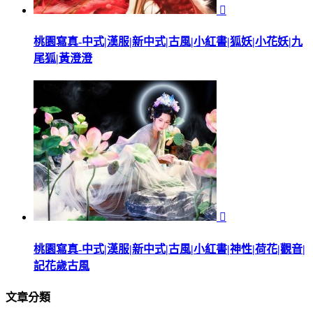

桃園寫真-中式|漢服|新中式|古風|小紅書|狐妖|小花妖|九
尾狐|黃澄澄

桃園寫真-中式|漢服|新中式|古風|小紅書|神性|荷花|觀音|
記花歲古風
文章分類