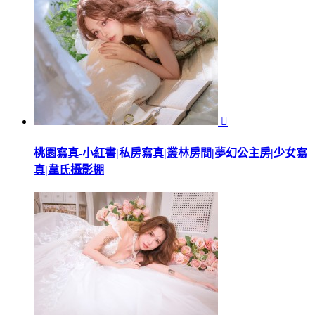

桃園寫真-小紅書|私房寫真|叢林房間|夢幻公主房|少女寫
真|韋氏攝影棚