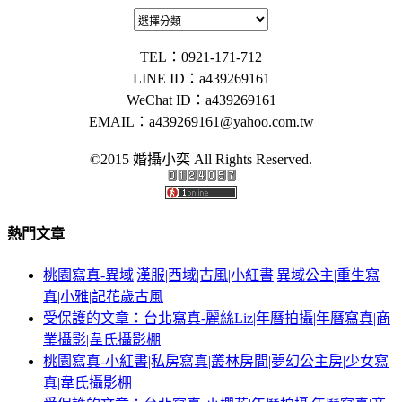
TEL：0921-171-712
LINE ID：a439269161
WeChat ID：a439269161
EMAIL：
a439269161@yahoo.com.tw
©2015 婚攝小奕 All Rights Reserved.
熱門文章
桃園寫真-異域|漢服|西域|古風|小紅書|異域公主|重生寫
真|小雅|記花歲古風
受保護的文章：台北寫真-麗絲Liz|年曆拍攝|年曆寫真|商
業攝影|韋氏攝影棚
桃園寫真-小紅書|私房寫真|叢林房間|夢幻公主房|少女寫
真|韋氏攝影棚