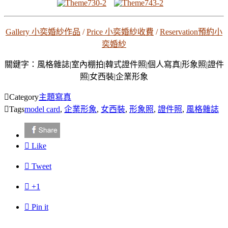
Gallery 小奕婚紗作品
/
Price 小奕婚紗收費
/
Reservation預約小
奕婚紗
關鍵字：風格雜誌|室內棚拍|韓式證件照|個人寫真|形象照|證件
照|女西裝|企業形象

Category
主題寫真

Tags
model card
,
企業形象
,
女西裝
,
形象照
,
證件照
,
風格雜誌

Like

Tweet

+1

Pin it