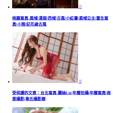

桃園寫真-異域|漢服|西域|古風|小紅書|異域公主|重生寫
真|小雅|記花歲古風

受保護的文章：台北寫真-麗絲Liz|年曆拍攝|年曆寫真|商
業攝影|韋氏攝影棚