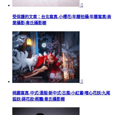

受保護的文章：台北寫真-小櫻花|年曆拍攝|年曆寫真|商
業攝影|韋氏攝影棚

桃園寫真-中式|漢服|新中式|古風|小紅書|嗜心花妖|九尾
狐妖|蒔花妝|蔡飄|韋氏攝影棚