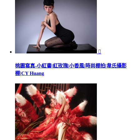

桃園寫真-小紅書|紅玫瑰|小香風|時尚棚拍|韋氏攝影
棚|CY Huang