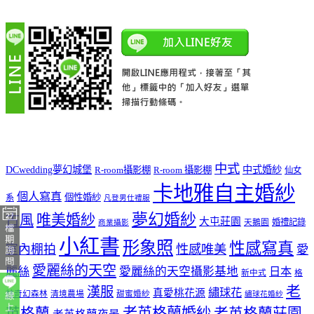
中式
DCwedding夢幻城堡
中式婚紗
R-room攝影棚
R-room 攝影棚
仙女
卡地雅自主婚紗
個人寫真
個性婚紗
系
凡登男仕禮服
夢幻婚紗
唯美婚紗
古風
大屯莊園
婚禮記錄
天鵝園
商業攝影
小紅書
形象照
性感寫真
室內棚拍
性感唯美
愛
愛麗絲的天空
麗絲
愛麗絲的天空攝影基地
日本
新中式
格
老
漢服
繡球花
真愛桃花源
林奇幻森林
清境農場
甜蜜婚紗
繡球花婚紗
老英格蘭婚紗
英格蘭
老英格蘭莊園