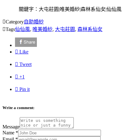
關鍵字：大屯莊園|唯美婚紗|森林系仙女|仙仙風

Category
自助婚紗

Tags
仙仙風
,
唯美婚紗
,
大屯莊園
,
森林系仙女

Like

Tweet

+1

Pin it
Write a comment:
Message
Name
*
Email
*