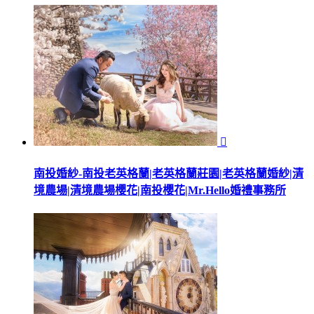

南投婚紗-南投老英格蘭|老英格蘭莊園|老英格蘭婚紗|清
境農場|清境農場櫻花|南投櫻花|Mr.Hello婚禮事務所