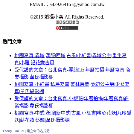
EMAIL：
a439269161@yahoo.com.tw
©2015 婚攝小奕 All Rights Reserved.
熱門文章
桃園寫真-異域|漢服|西域|古風|小紅書|異域公主|重生寫
真|小雅|記花歲古風
受保護的文章：台北寫真-麗絲Liz|年曆拍攝|年曆寫真|商
業攝影|韋氏攝影棚
桃園寫真-小紅書|私房寫真|叢林房間|夢幻公主房|少女寫
真|韋氏攝影棚
受保護的文章：台北寫真-小櫻花|年曆拍攝|年曆寫真|商
業攝影|韋氏攝影棚
桃園寫真-中式|漢服|新中式|古風|小紅書|嗜心花妖|九尾狐
妖|蒔花妝|蔡飄|韋氏攝影棚
Tzong-Jian Lai
|
建立你的名片貼