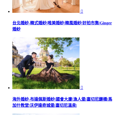

台北婚紗-韓式婚紗|唯美婚紗|韓風婚紗|好拍市集|Ginger
婚紗

海外婚紗-布達佩斯婚紗|國會大廈|漁人堡|塞切尼鏈橋|馬
加什教堂|沃伊達奇城堡|塞切尼溫泉|