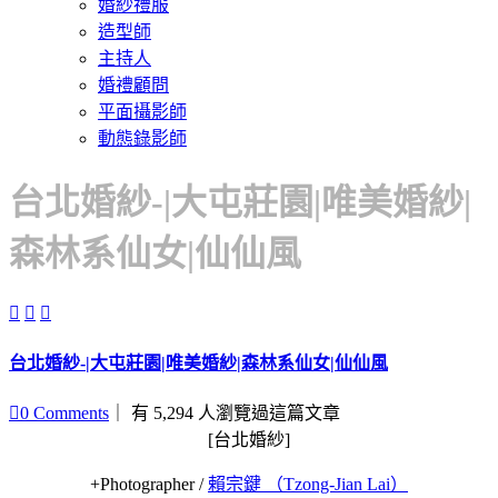
婚紗禮服
造型師
主持人
婚禮顧問
平面攝影師
動態錄影師
台北婚紗-|大屯莊園|唯美婚紗|
森林系仙女|仙仙風



台北婚紗-|大屯莊園|唯美婚紗|森林系仙女|仙仙風

0
Comments
｜ 有 5,294 人瀏覽過這篇文章
[台北婚紗]
+Photographer /
賴宗鍵 （Tzong-Jian Lai）