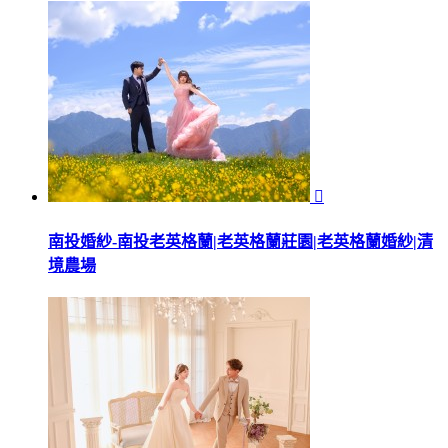

南投婚紗-南投老英格蘭|老英格蘭莊園|老英格蘭婚紗|清
境農場