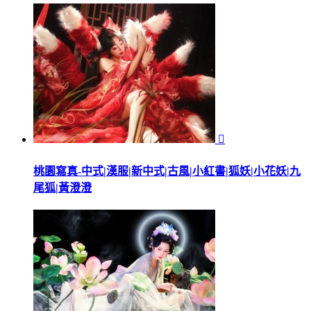

桃園寫真-中式|漢服|新中式|古風|小紅書|狐妖|小花妖|九
尾狐|黃澄澄