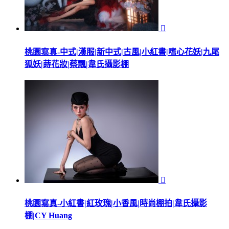

桃園寫真-中式|漢服|新中式|古風|小紅書|嗜心花妖|九尾
狐妖|蒔花妝|蔡飄|韋氏攝影棚

桃園寫真-小紅書|紅玫瑰|小香風|時尚棚拍|韋氏攝影
棚|CY Huang