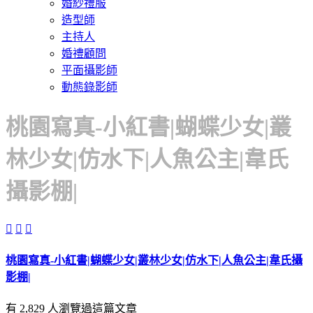
婚紗禮服
造型師
主持人
婚禮顧問
平面攝影師
動態錄影師
桃園寫真-小紅書|蝴蝶少女|叢
林少女|仿水下|人魚公主|韋氏
攝影棚|



桃園寫真-小紅書|蝴蝶少女|叢林少女|仿水下|人魚公主|韋氏攝
影棚|
有 2,829 人瀏覽過這篇文章