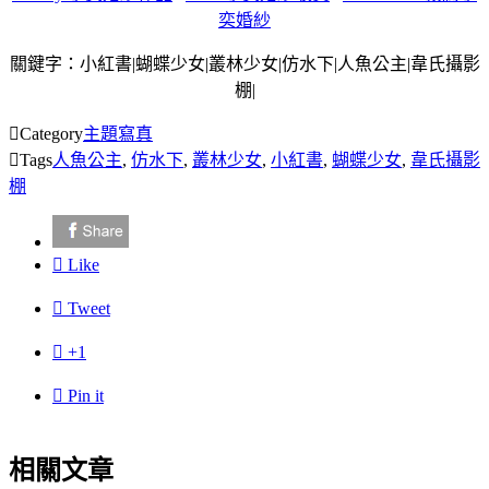
奕婚紗
關鍵字：小紅書|蝴蝶少女|叢林少女|仿水下|人魚公主|韋氏攝影
棚|

Category
主題寫真

Tags
人魚公主
,
仿水下
,
叢林少女
,
小紅書
,
蝴蝶少女
,
韋氏攝影
棚

Like

Tweet

+1

Pin it
相關文章