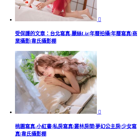

受保護的文章：台北寫真-麗絲Liz|年曆拍攝|年曆寫真|商
業攝影|韋氏攝影棚

桃園寫真-小紅書|私房寫真|叢林房間|夢幻公主房|少女寫
真|韋氏攝影棚