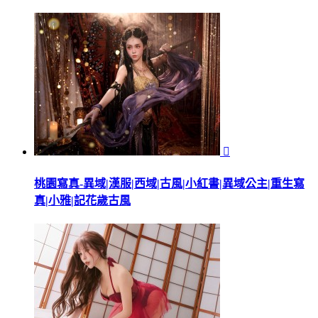

桃園寫真-異域|漢服|西域|古風|小紅書|異域公主|重生寫
真|小雅|記花歲古風