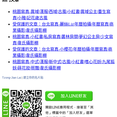
桃園寫真-異域|漢服|西域|古風|小紅書|異域公主|重生寫
真|小雅|記花歲古風
受保護的文章：台北寫真-麗絲Liz|年曆拍攝|年曆寫真|商
業攝影|韋氏攝影棚
桃園寫真-小紅書|私房寫真|叢林房間|夢幻公主房|少女寫
真|韋氏攝影棚
受保護的文章：台北寫真-小櫻花|年曆拍攝|年曆寫真|商
業攝影|韋氏攝影棚
桃園寫真-中式|漢服|新中式|古風|小紅書|嗜心花妖|九尾狐
妖|蒔花妝|蔡飄|韋氏攝影棚
Tzong-Jian Lai
|
建立你的名片貼