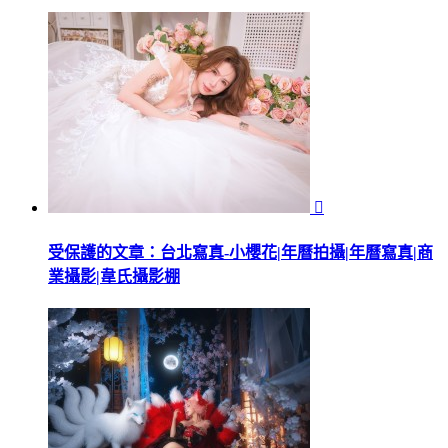

受保護的文章：台北寫真-小櫻花|年曆拍攝|年曆寫真|商
業攝影|韋氏攝影棚