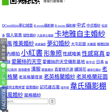
中式
DCwedding夢幻城堡
中式婚紗
R-room攝影棚
R-room 攝影棚
仙女
卡地雅自主婚紗
個人寫真
個性婚紗
系
凡登男仕禮服
夢幻婚紗
唯美婚紗
古風
大屯莊園
婚禮記錄
天鵝園
商業攝影
小紅書
形象照
性感寫真
室內棚拍
性感唯美
愛
愛麗絲的天空
麗絲
愛麗絲的天空攝影基地
日本
新中式
格
老
漢服
繡球花
真愛桃花源
林奇幻森林
清境農場
甜蜜婚紗
繡球花婚紗
老英格蘭婚紗
英格蘭
老英格蘭莊園
老英格蘭夜景
韋氏攝影棚
記花歲古風
聖維特主教座堂
苗栗婚紗
證件照
韓風婚紗
風格婚紗

